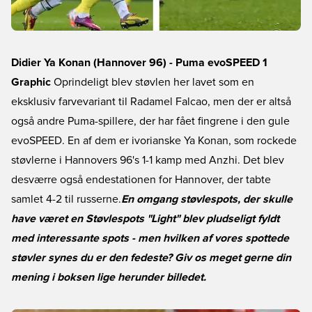
Didier Ya Konan (Hannover 96) - Puma evoSPEED 1
Graphic
Oprindeligt blev støvlen her lavet som en
eksklusiv farvevariant til Radamel Falcao, men der er altså
også andre Puma-spillere, der har fået fingrene i den gule
evoSPEED. En af dem er ivorianske Ya Konan, som rockede
støvlerne i Hannovers 96's 1-1 kamp med Anzhi. Det blev
desværre også endestationen for Hannover, der tabte
samlet 4-2 til russerne.
En omgang støvlespots, der skulle
have været en Støvlespots "Light" blev pludseligt fyldt
med interessante spots - men hvilken af vores spottede
støvler synes du er den fedeste? Giv os meget gerne din
mening i boksen lige herunder billedet.