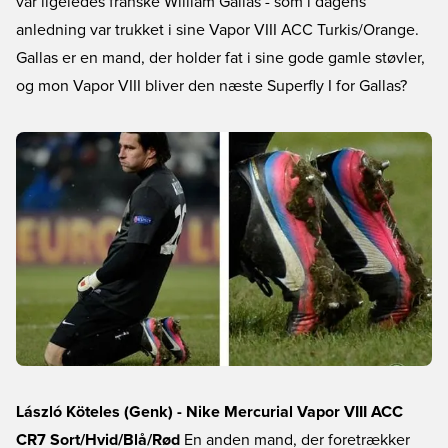
var ligeledes franske William Gallas - som i dagens
anledning var trukket i sine Vapor VIII ACC Turkis/Orange.
Gallas er en mand, der holder fat i sine gode gamle støvler,
og mon Vapor VIII bliver den næste Superfly I for Gallas?
László Köteles (Genk) - Nike Mercurial Vapor VIII ACC
CR7 Sort/Hvid/Blå/Rød
En anden mand, der foretrækker