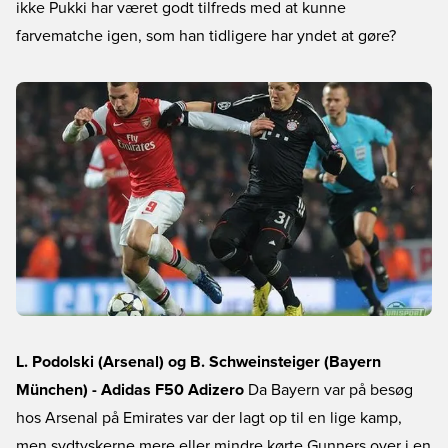
ikke Pukki har været godt tilfreds med at kunne
farvematche igen, som han tidligere har yndet at gøre?
L. Podolski (Arsenal) og B. Schweinsteiger (Bayern
München) - Adidas F50 Adizero
Da Bayern var på besøg
hos Arsenal på Emirates var der lagt op til en lige kamp,
men sydtyskerne mere eller mindre kørte Gunners over i en