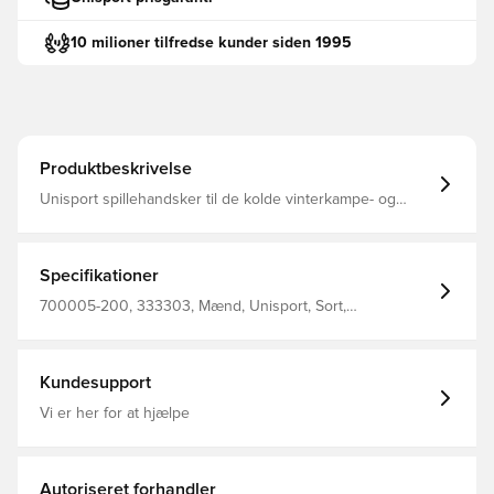
10 milioner tilfredse kunder siden 1995
Produktbeskrivelse
Unisport spillehandsker til de kolde vinterkampe- og
træninger Konstrueret med belægning på indersiden,
som giver et solidt greb på bolden ved indkast Logoet
samt den horisontale belægning er reflekterende, hvilket
gør at du sikkert og effektivt kan ses i mørket Designet
Specifikationer
med stilfuldt Unisport-logo på ydersiden Fremstillet i 85%
polyester og 15% elastan.
700005-200, 333303, Mænd, Unisport, Sort,
Spillehandsker, Børn
Kundesupport
Vi er her for at hjælpe
Autoriseret forhandler