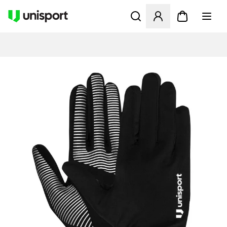
Åbner en Modal til at logge 