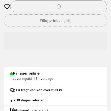
Åbner en Modal til at logge ind eller tilmelde dig som medlem
Tilføj print
(valgfrit)
På lager online
Leveringstid:
1-3 hverdage
Fri fragt ved køb over 699 kr
30 dages returret
Unisport prisgaranti