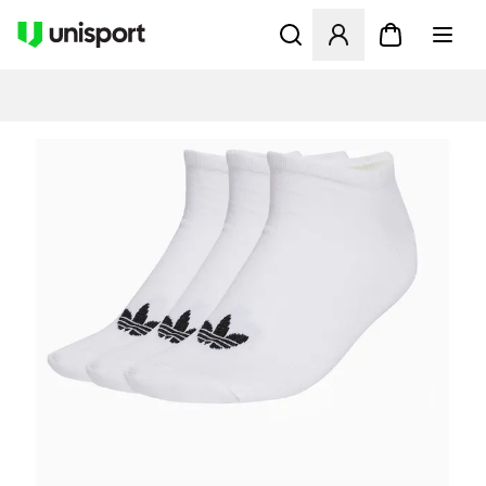
Åbner en Modal til at logge 