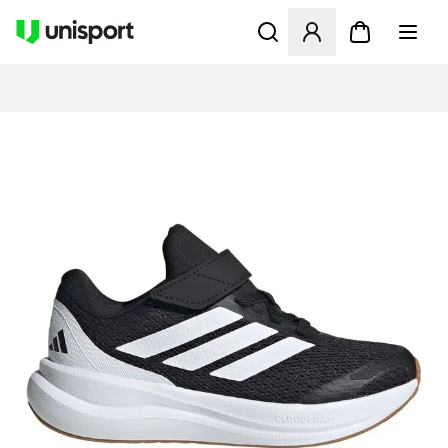
Åbner en Modal til at logge 