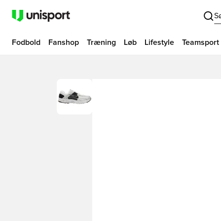
S
Fodbold
Fanshop
Træning
Løb
Lifestyle
Teamsport