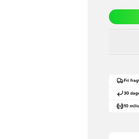
Fri fra
30 dage
10 mili