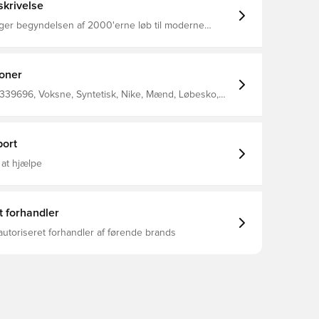
krivelse
ger begyndelsen af 2000'erne løb til moderne
ombination af åndbare og holdbare materialer er klar
ens anstrengelser, mens Zoom Air-dæmpning giver en
er
holdbart Cushlonskum med Zoom Air-dæmpning
ioner
ponsiv, jævn kørsel Gummi slidbane giver dig
kkraft
 339696, Voksne, Syntetisk, Nike, Mænd, Løbesko,
ort
 at hjælpe
t forhandler
autoriseret forhandler af førende brands