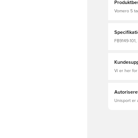
Produktbes
Vomero 5 ta
højder. En k
til hverdag
jævn kørsel. Mesh med TecTuff® og utilitaristiske overlays 
åndbart og 
Specifikat
giver en res
holdbart træ
FB9149-101,
Hvid
Kundesupp
Vi er her for
Autorisere
Unisport er 