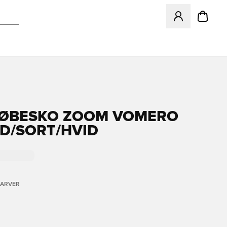
Åbner en Modal ti
LØBESKO ZOOM VOMERO
ID/SORT/HVID
FARVER