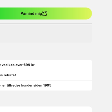
Påmind mig
gt ved køb over 699 kr
s returret
oner tilfredse kunder siden 1995