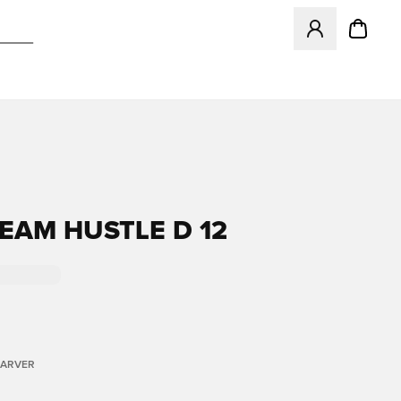
Åbner en Modal ti
TEAM HUSTLE D 12
FARVER