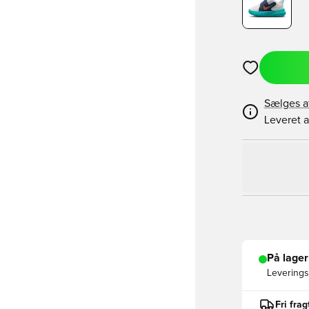
Åbner en Moda
Sælges a
Leveret a
På lager
Leveringst
Fri fra