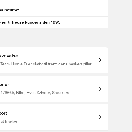
s returret
oner tilfredse kunder siden 1995
krivelse
eam Hustle D er skabt til fremtidens basketspillere.
ssystemet gør det nemt hurtigt at sikre pasformen,
um under foden giver børnene den stødabsorbering,
or til at finde fodfæste.
ioner
479665, Nike, Hvid, Kvinder, Sneakers
ort
 at hjælpe