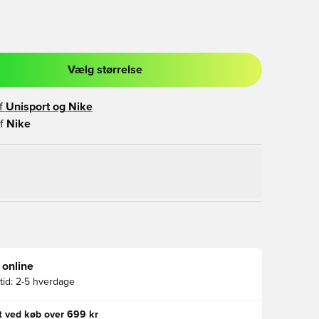
Vælg størrelse
l til at logge ind eller tilmelde dig som medlem
f
Unisport og
Nike
f
Nike
 online
id:
2-5 hverdage
gt ved køb over 699 kr