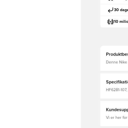
30 dage
10 mili
Produktbes
Denne Nike T
Stroplukning
og blødt sk
de har brug f
Specifikat
HF6281-107, 
Kundesupp
Vi er her for