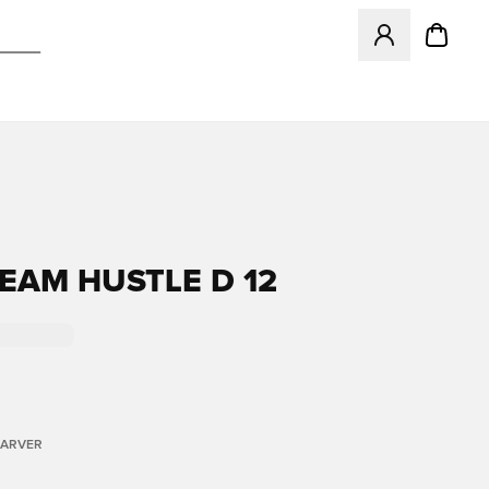
Åbner en Modal ti
TEAM HUSTLE D 12
FARVER