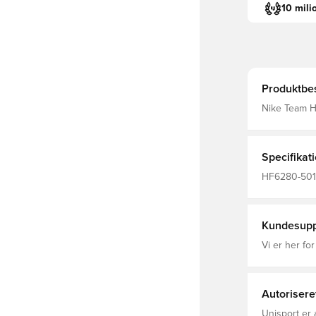
10 mili
Produktbes
Nike Team Hus
De elastiske
børn at sikr
gummiyderså
det greb, de 
Specifikat
HF6280-501, 
Kundesupp
Vi er her for
Autorisere
Unisport er 