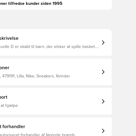
oner tilfredse kunder siden 1995
krivelse
tle D er skabt til børn, der elsker at spille basket.
 snørebånd og en stroplukning gør det nemt for
e pasformen. Luksuriøst skum og en slidstærk
l under foden giver dem den stødabsorbering og
har brug for til spille med selvtillid på baner udenfor.
ioner
479191, Lilla, Nike, Sneakers, Kvinder
ort
 at hjælpe
t forhandler
autoriseret forhandler af førende brands