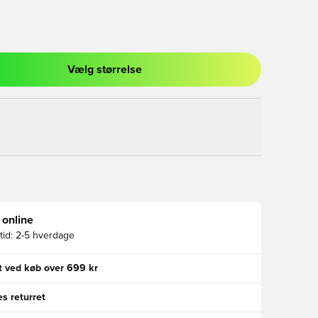
Vælg størrelse
l til at logge ind eller tilmelde dig som medlem
 online
id:
2-5 hverdage
gt ved køb over 699 kr
s returret