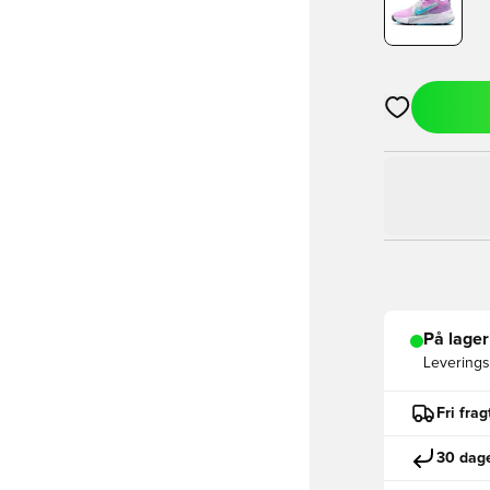
Åbner en Moda
På lager
Leveringst
Fri fra
30 dage