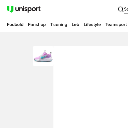
S
Fodbold
Fanshop
Træning
Løb
Lifestyle
Teamsport