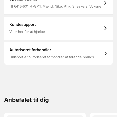
mil til 10 kilometer. Den kan hjælpe dig med at tage dit løb
til det næste niveau.
HF6416-601, 478711, Mænd, Nike, Pink, Sneakers, Voksne
Kundesupport
Vi er her for at hjælpe
Autoriseret forhandler
Unisport er autoriseret forhandler af førende brands
Anbefalet til dig