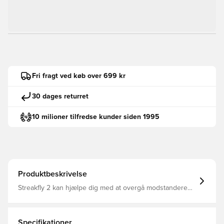
Fri fragt ved køb over 699 kr
30 dages returret
10 milioner tilfredse kunder siden 1995
Produktbeskrivelse
Streakfly 2 kan hjælpe dig med at overgå modstanderen
på løbsdagen. Denne speedster kommer nu med en
Flyplate i kulfiber, der komplementerer den
ultraresponsive ZoomX-skummellemsål og den
minimalistiske overdel, du elskede på originalen. Fra en
Specifikationer