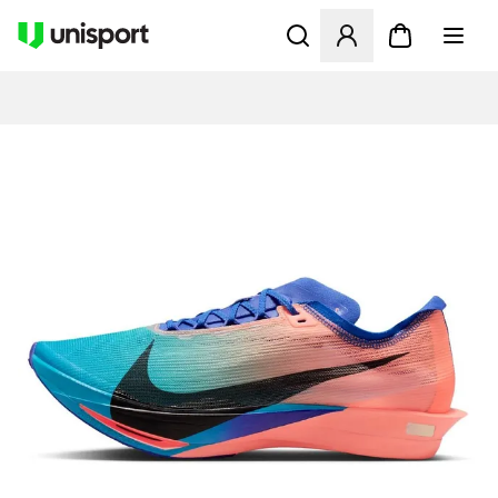
Åbner en Modal til at logge 