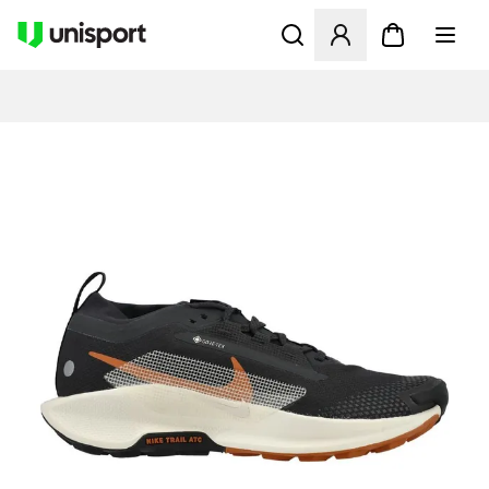
Åbner en Modal til at logge 