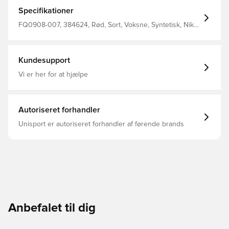
detaljer betyder, at du kan klare vind og vejr i komfort.
Med en ReactX-skummellemsål giver den dig responsiv
Specifikationer
stødabsorbering til et energisk løb.
FQ0908-007, 384624, Rød, Sort, Voksne, Syntetisk, Nike,
Løbesko, Nike Pegasus, Mænd
Kundesupport
Vi er her for at hjælpe
Autoriseret forhandler
Unisport er autoriseret forhandler af førende brands
Anbefalet til dig