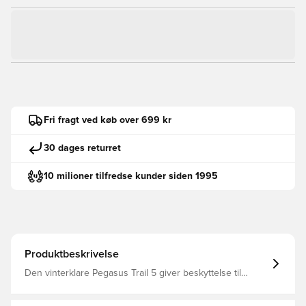
Fri fragt ved køb over 699 kr
30 dages returret
10 milioner tilfredse kunder siden 1995
Produktbeskrivelse
Den vinterklare Pegasus Trail 5 giver beskyttelse til
trailløb i vådt vejr. Den vandtætte GORE-TEX-overdel,
ydersålen til alle typer terræn og de reflekterende