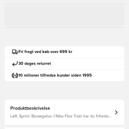
Fri fragt ved køb over 699 kr
30 dages returret
10 milioner tilfredse kunder siden 1995
Produktbeskrivelse
Løft. Sprint. Bevægelse. I Nike Flex Train har du friheden
til at vælge dit eget træningseventyr. Med en fleksibel
ydersål og en let overdel giver den masser af