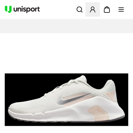
Åbner en Modal til at logge 