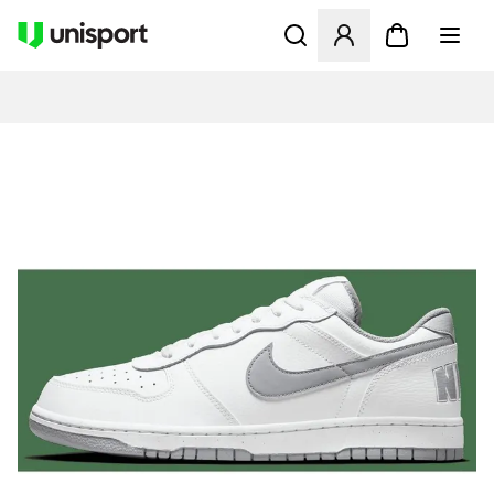
Åbner en Modal til at logge 