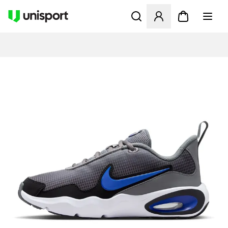
Åbner en Modal til at logge 