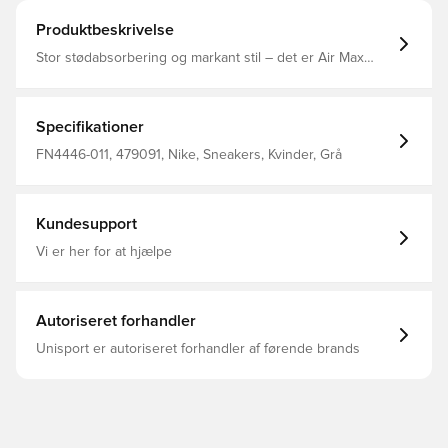
Produktbeskrivelse
Stor stødabsorbering og markant stil – det er Air Max
Nova i en nøddeskal. Den luftige mesh og robuste
ripstop-materiale gør overdelen let, men slidstærk. Det
atletiske design giver dig et elegant look, der er perfekt
til hverdagsbrug.
Specifikationer
FN4446-011, 479091, Nike, Sneakers, Kvinder, Grå
Kundesupport
Vi er her for at hjælpe
Autoriseret forhandler
Unisport er autoriseret forhandler af førende brands