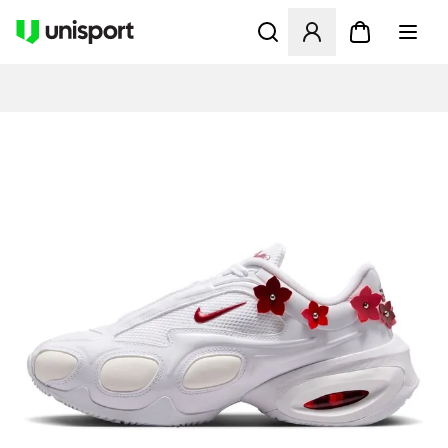
Åbner en Modal til at logge 