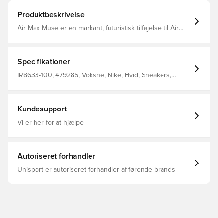
Produktbeskrivelse
Air Max Muse er en markant, futuristisk tilføjelse til Air
Max-familien. De overdrevne proportioner, den elegante
finish og den overraskende høje svang fremviser skoens
Air-teknologi. En ny æra af udtryk er her. Er du klar?
Specifikationer
IR8633-100, 479285, Voksne, Nike, Hvid, Sneakers,
Kvinder
Kundesupport
Vi er her for at hjælpe
Autoriseret forhandler
Unisport er autoriseret forhandler af førende brands