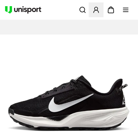
Åbner en Modal til at logge 