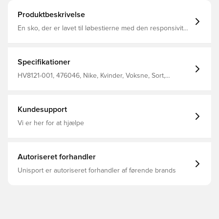
Produktbeskrivelse
En sko, der er lavet til løbestierne med den responsivitet,
du kender fra vejen. Det er det, ACG Pegasus Trail er til –
at løbe naturskønne kilometer i stødabsorberende
komfort. Vi har sørget for, at den har præcis det greb, du
har brug for på vådt terræn. Og pasformen? En bredere
Specifikationer
forfod giver dine tæer ekstra plads til at bevæge sig.
HV8121-001, 476046, Nike, Kvinder, Voksne, Sort,
Sneakers
Kundesupport
Vi er her for at hjælpe
Autoriseret forhandler
Unisport er autoriseret forhandler af førende brands