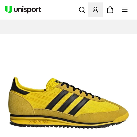
Åbner en Modal til at logge 