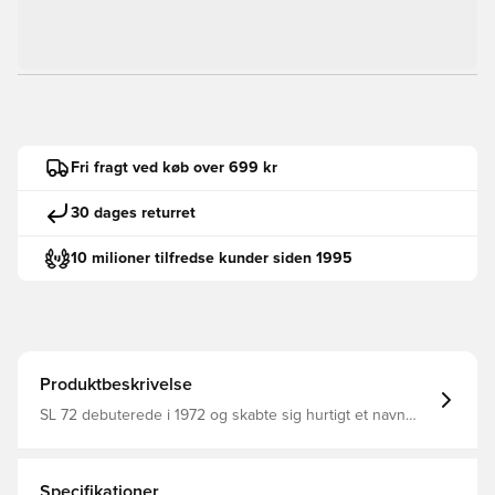
Fri fragt ved køb over 699 kr
30 dages returret
10 milioner tilfredse kunder siden 1995
Produktbeskrivelse
SL 72 debuterede i 1972 og skabte sig hurtigt et navn
med deres revolutionerende letvægtsmodel. Nu
fortsætter SL 72 skoene fra adidas arven og bringer den
samme banebrydende ånd til nutidens gader. Denne
version har en overdel i nylon med ruskindspåsætning
Specifikationer