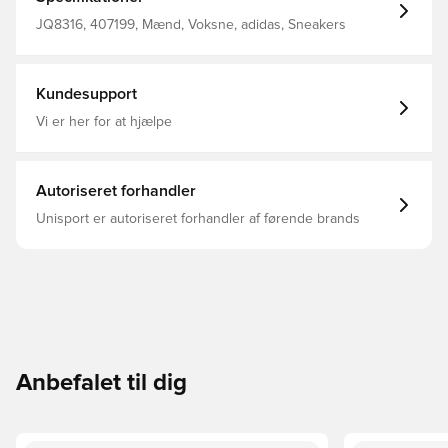
og læder 3-Stripes, der giver et look, der passer perfekt
til retrostil eller moderne minimalisme. En blød EVA
JQ8316, 407199, Mænd, Voksne, adidas, Sneakers
Ecotex-pløs og en læderhælflik giver komfortable og
nemme detaljer, der lader dig fokusere på, hvor dagen
fører dig hen. Almindelig pasform Snørelukning Overdel i
tekstil og læder Tekstilfor Ydersål i gummi
Kundesupport
Vi er her for at hjælpe
Autoriseret forhandler
Unisport er autoriseret forhandler af førende brands
Anbefalet til dig