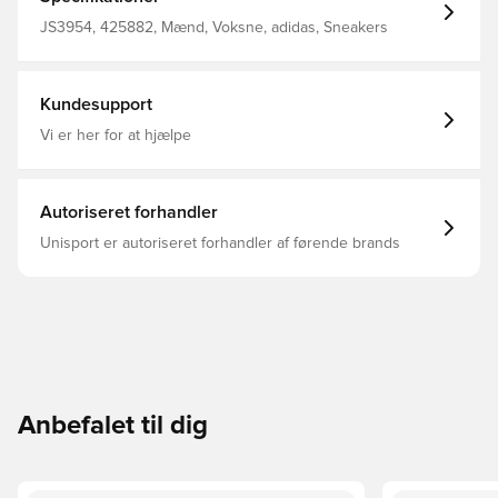
naturgummi tager din stil til nye højder. Du kan træde ind
i disse lavprofilerede legender og opdage, hvorfor
JS3954, 425882, Mænd, Voksne, adidas, Sneakers
Samba har været en favorit i over 70 år. Almindelig
pasform Snørelukning Læderoverdel Syntetisk for
Ydersål i gummi
Kundesupport
Vi er her for at hjælpe
Autoriseret forhandler
Unisport er autoriseret forhandler af førende brands
Anbefalet til dig