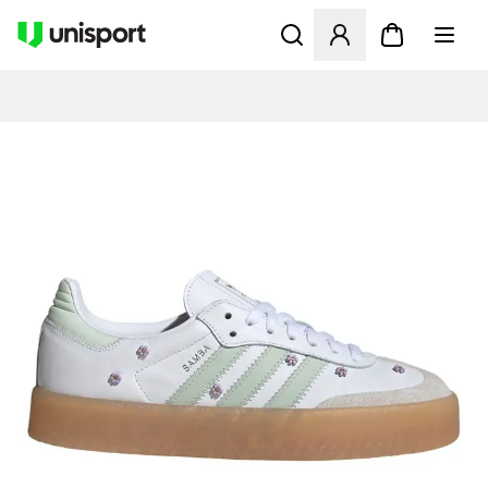
Åbner en Modal til at logge 