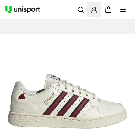
Åbner en Modal til at logge 