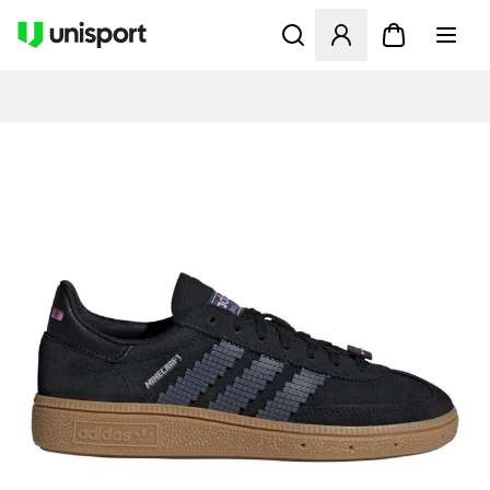
Åbner en Modal til at logge 