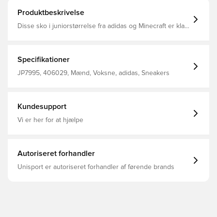
Produktbeskrivelse
Disse sko i juniorstørrelse fra adidas og Minecraft er klar
til at tage dig med på eventyr. Den bløde ruskindsoverdel
er designet med de karakteristiske 3-Stripes med
pixelerede detaljer. Snørebåndsvedhænget har en
Enderman. Almindelig pasform Snørelukning Overdel i
Specifikationer
læder og syntetisk materiale Tekstilfor Ydersål i gummi
JP7995, 406029, Mænd, Voksne, adidas, Sneakers
Kundesupport
Vi er her for at hjælpe
Autoriseret forhandler
Unisport er autoriseret forhandler af førende brands