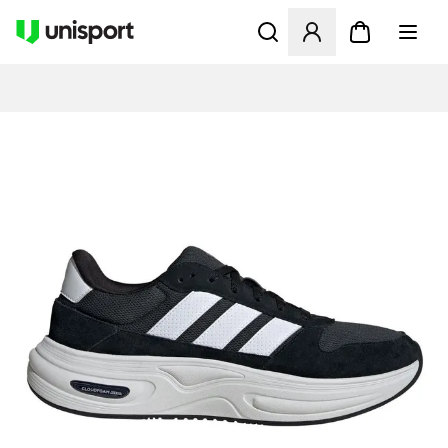
Åbner en Modal til at logge 