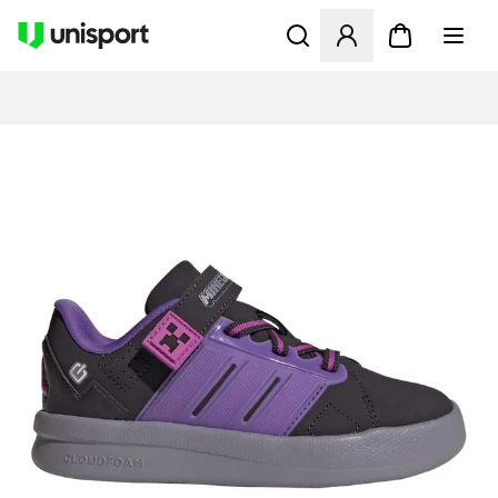
Åbner en Modal til at logge 