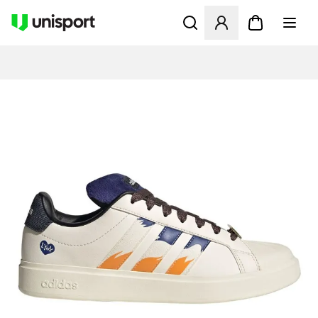
Åbner en Modal til at logge 