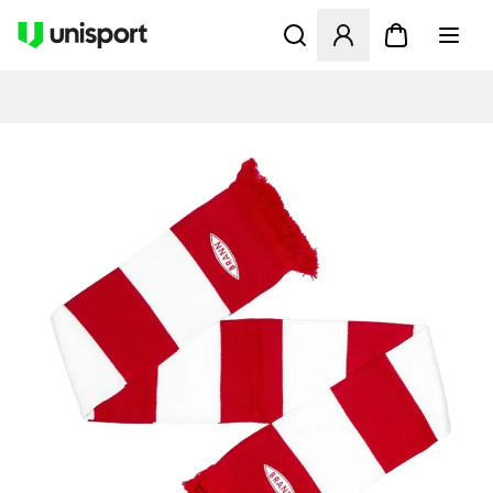
Åbner en Modal til at logge 