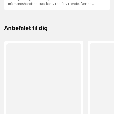
målmandshandske cuts kan virke forvirrende. Denne
guide gennemgår de vigtigste forskelle for at hjælpe med
at vælge den rette cut til enhver hånd.
Anbefalet til dig