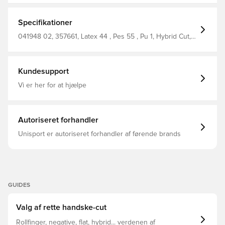
Specifikationer
041948 02, 357661, Latex 44 , Pes 55 , Pu 1, Hybrid Cut,
Mænd, Voksne, PUMA, Nej, Ultra Ultimate,
Målmandshandsker, Bedst, Grøn, PUMA Lights Out
Kundesupport
Vi er her for at hjælpe
Autoriseret forhandler
Unisport er autoriseret forhandler af førende brands
GUIDES
Valg af rette handske-cut
Rollfinger, negative, flat, hybrid... verdenen af