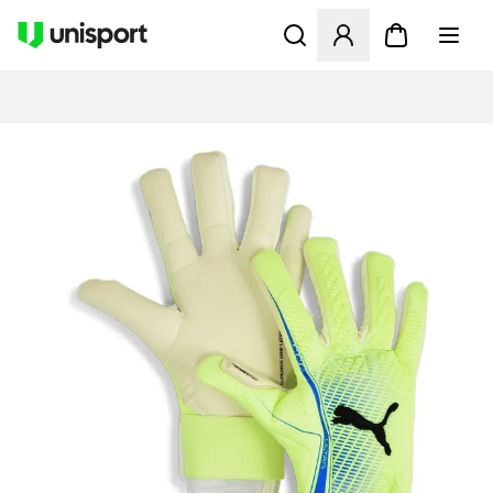
Åbner en Modal til at logge 