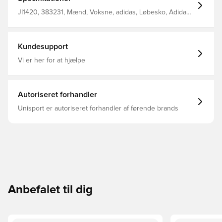
pasform Snørelukning Mesh-overdel For i tekstil
Dreamstrike+-mellemsål Stænger i mellemfoden Drop: 10
JI1420, 383231, Mænd, Voksne, adidas, Løbesko, Adidas
mm (hæl: 33 mm / forfod: 23 mm) Adiwear-ydersål
Supernova
Kundesupport
Vi er her for at hjælpe
Autoriseret forhandler
Unisport er autoriseret forhandler af førende brands
Anbefalet til dig