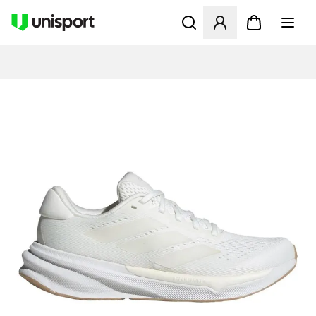
Åbner en Modal til at logge 