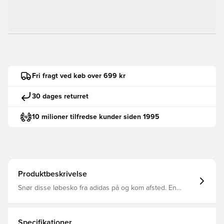
Fri fragt ved køb over 699 kr
30 dages returret
10 milioner tilfredse kunder siden 1995
Produktbeskrivelse
Snør disse løbesko fra adidas på og kom afsted. En
hybrid Dreamstrike+- og EVA-mellemsål støddæmper
dine skridt og hjælper med at støtte jævne overgange fra
hæl til tå. Mesh-overdelen holder dine fødder afkølede
og veltilpasse fra første til sidste skridt. Almindelig
Specifikationer