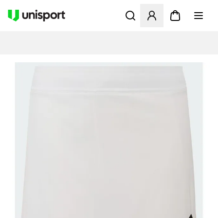
Åbner en Modal til at logge 