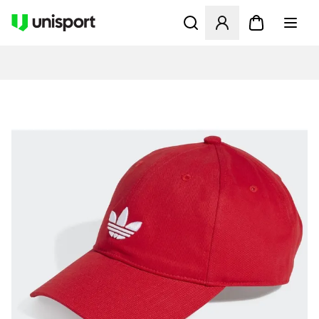
Åbner en Modal til at logge 