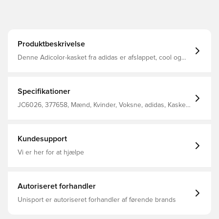
Produktbeskrivelse
Denne Adicolor-kasket fra adidas er afslappet, cool og
komfortabel. Konstruktionen i bomuldstwill giver en blød
og slidstærk fornemmelse, der kun bliver bedre, jo mere
du bærer den. Det klassiske Trefoil-logo foran giver en
sporty finish. Onesize 100 % bomuld Let buet skygge D-
Specifikationer
ring lukning
JC6026, 377658, Mænd, Kvinder, Voksne, adidas, Kasket,
Sort
Kundesupport
Vi er her for at hjælpe
Autoriseret forhandler
Unisport er autoriseret forhandler af førende brands