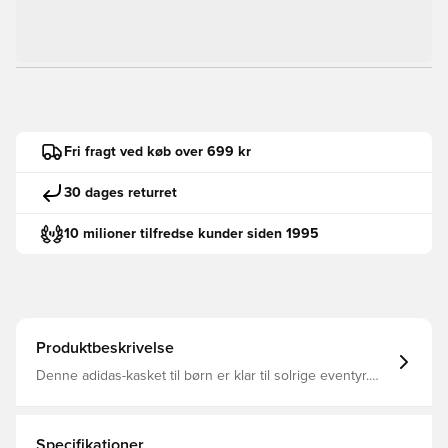
Fri fragt ved køb over 699 kr
30 dages returret
10 milioner tilfredse kunder siden 1995
Produktbeskrivelse
Denne adidas-kasket til børn er klar til solrige eventyr.
Den let buede skygge beskytter deres øjne mod solen,
mens den bløde bomuldstwill holder deres hoved
veltilpas. Sjove og strålende farver gør denne kasket til
den, de vil have på, hver gang de skal ud ad døren.
Specifikationer