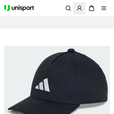
Åbner en Modal til at logge 