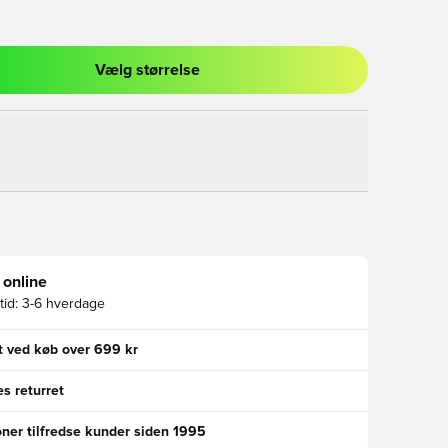
Vælg størrelse
l til at logge ind eller tilmelde dig som medlem
 online
id:
3-6 hverdage
gt ved køb over 699 kr
s returret
oner tilfredse kunder siden 1995