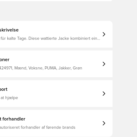
krivelse
für kalte Tage. Diese wattierte Jacke kombiniert eine
usätzliche Wärme, zwei Eingrifftaschen mit
ss für deine Essentials und ein cleanes Design, um
zurunden. Für aktive Momente und sportlichen Style
 PUMA. Bleib fokussiert, bleib für alles bereit!
ioner
egulär Hauptmaterial: Webware Mit Kapuze Lange
hluss: Durchgehender Reißverschluss Länge:
424971, Mænd, Voksne, PUMA, Jakker, Grøn
chen: Reißverschlusstasche
ort
 at hjælpe
t forhandler
autoriseret forhandler af førende brands