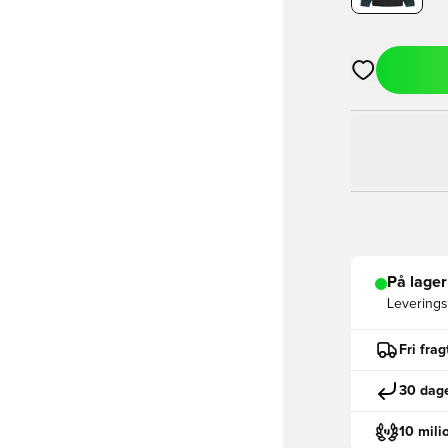
Åbner en Moda
På lager
Leveringst
Fri fra
30 dage
10 mili