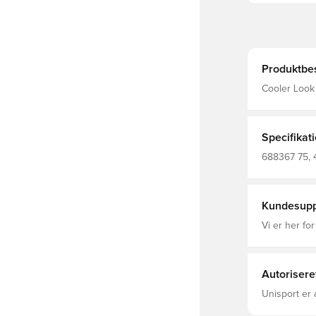
Produktbes
Cooler Look 
Kapuze für z
Reißverschlu
den Look ab
– powered by
Specifikat
Passform: R
Ärmel Versc
688367 75, 
Regulär Tas
Kundesupp
Vi er her for
Autorisere
Unisport er 