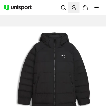
Åbner en Modal til at logge 