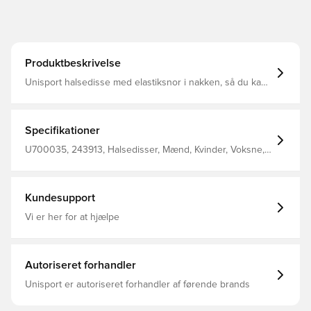
Produktbeskrivelse
Unisport halsedisse med elastiksnor i nakken, så du kan
spænde den til for et optimalt fit Designet med Unisport
logo på fronten Fremstillet i 100% polyester.
Specifikationer
U700035, 243913, Halsedisser, Mænd, Kvinder, Voksne,
Unisport, Sort
Kundesupport
Vi er her for at hjælpe
Autoriseret forhandler
Unisport er autoriseret forhandler af førende brands