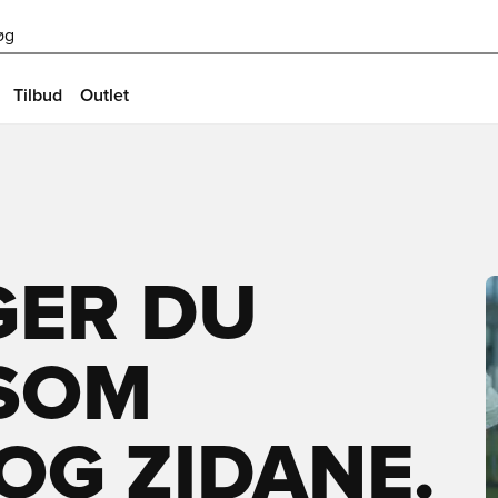
øg
Tilbud
Outlet
GER DU
 SOM
OG ZIDANE.