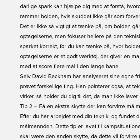
dårlige spark kan hjælpe dig med at forstå, hvord
rammer bolden, hvis skuddet ikke går som forven
Det er ikke så vigtigt at tænke på, om bolden går
optagelserne, men fokuser hellere på den teknis
sparket korrekt, før du kan tænke på, hvor bolde
optagelserne er et godt værktøj, der giver en mas
med at score flere mål i den lange bane.
Selv David Beckham har analyseret sine egne fris
prøvet forskellige ting. Han pointerer også, at tek
virker, så holder du dig til det, da man ikke laver
Tip 2 – Få en ekstra skytte der kan forvirre må
Efter du har arbejdet med din teknik, og fundet det 
målmannden. Dette tip er lavet til kampsituation
skal være den anden skytte, da dette vil forvirre