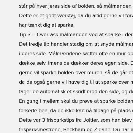
står på hver jeres side af bolden, så målmanden 
Dette er et godt værktøj, da du altid gerne vil f
har tænkt dig at sparke.
Tip 3 – Overrask målmanden ved at sparke i der
Det tredje tip handler stadig om at snyde målm
i deres side. Målmændene sætter ofte en mur op
dække selv, imens de dækker deres egen side. Det
gerne vil sparke bolden over muren, så de går ef
da de også gerne vil have dig til at sparke ove
tager de automatisk et skridt mod den side, og de
En gang i mellem skal du prøve at sparke bolde
forkerte ben, da de ikke kan nå tilbage på plads
Dette var 3 frisparkstips fra Joltter, som han blev 
frisparksmestrene, Beckham og Zidane. Du har m