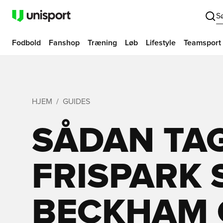
S
Fodbold
Fanshop
Træning
Løb
Lifestyle
Teamsport
HJEM
GUIDES
SÅDAN TA
FRISPARK
BECKHAM 