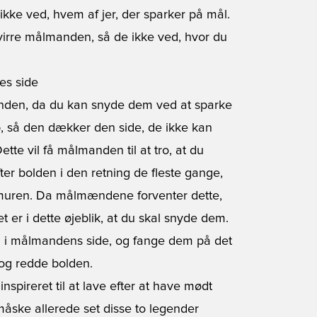
ikke ved, hvem af jer, der sparker på mål.
orvirre målmanden, så de ikke ved, hvor du
es side
anden, da du kan snyde dem ved at sparke
, så den dækker den side, de ikke kan
te vil få målmanden til at tro, at du
ter bolden i den retning de fleste gange,
r muren. Da målmændene forventer dette,
t er i dette øjeblik, at du skal snyde dem.
n i målmandens side, og fange dem på det
 og redde bolden.
inspireret til at lave efter at have mødt
åske allerede set disse to legender