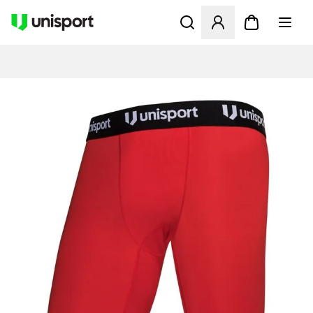
Åbner en Modal til at logge 