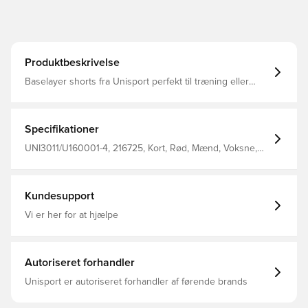
Produktbeskrivelse
Baselayer shorts fra Unisport perfekt til træning eller
kamp Pasformen er tætsiddende og derved minimeres
distraktioner Stoffet hjælper med at regulere temperatur
og transportere sved væk fra kroppen, så du holdes tør
og varm Den brede og elastiske linning kan strækkes for
Specifikationer
optimalt fit Fremstillet i 88% polyester og 12% elastan..
UNI3011/U160001-4, 216725, Kort, Rød, Mænd, Voksne,
Unisport, Forbliv tør, Hold varmen
Kundesupport
Vi er her for at hjælpe
Autoriseret forhandler
Unisport er autoriseret forhandler af førende brands