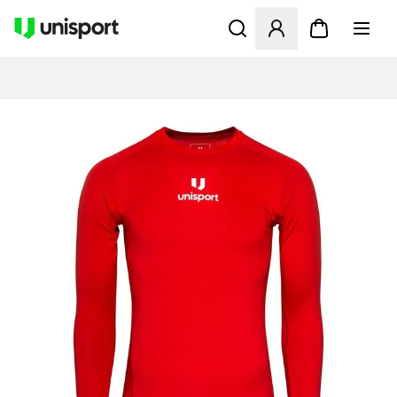
Åbner en Modal til at logge 