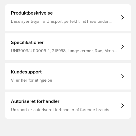
Produktbeskrivelse
Baselayer trøje fra Unisport perfekt til at have under
trøjen i træning eller kamp Stoffet hjælper med at
regulere temperatur og transportere sved væk fra
kroppen, så du holdes tør og varm Konstrueret med
flatlock sømme for at mindske gnidninger og hudirritation,
Specifikationer
og samtidig give dig den maksimale komfort Fremstillet i
92% polyester og 8% elastan.
UNI3003/U110009-4, 216998, Lange ærmer, Rød, Mænd,
Voksne, Unisport, Forbliv tør, Hold varmen, Baselayer
Kundesupport
Vi er her for at hjælpe
Autoriseret forhandler
Unisport er autoriseret forhandler af førende brands