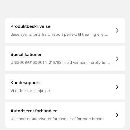
Produktbeskrivelse
Baselayer shorts fra Unisport perfekt til træning eller
kamp Pasformen er tætsiddende og derved minimeres
distraktioner Stoffet hjælper med at regulere temperatur
og transportere sved væk fra kroppen, så du holdes tør
og varm Den brede og elastiske linning kan strækkes for
Specifikationer
optimalt fit Fremstillet i 88% polyester og 12% elastan..
UNI3009/U160001-1, 216798, Hold varmen, Forbliv tør,
Unisport, Voksne, Mænd, Sort, Kort
Kundesupport
Vi er her for at hjælpe
Autoriseret forhandler
Unisport er autoriseret forhandler af førende brands