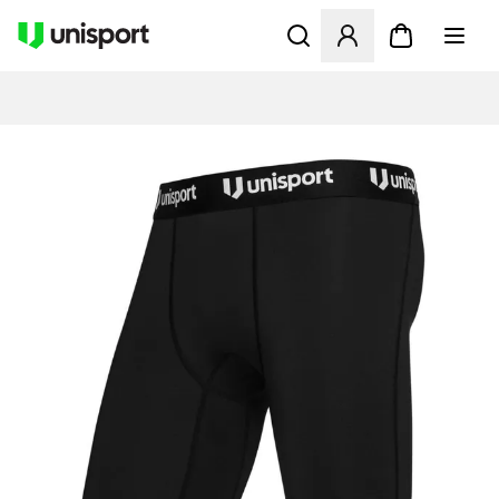
Åbner en Modal til at logge 