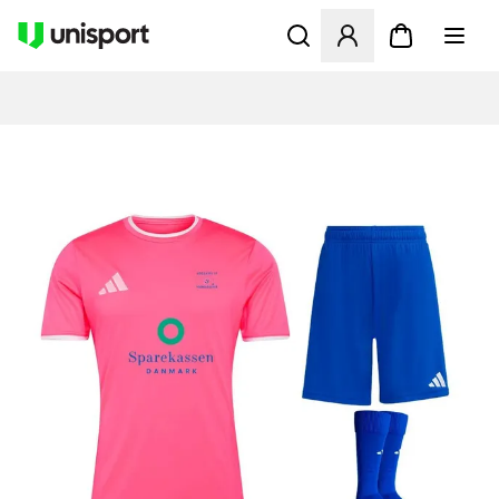
Åbner en Modal til at logge 