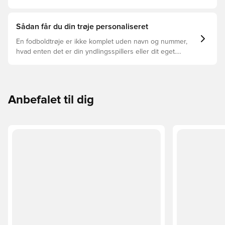
trøjer, og hvilken der er den rette for dig.
Sådan får du din trøje personaliseret
En fodboldtrøje er ikke komplet uden navn og nummer,
hvad enten det er din yndlingsspillers eller dit eget.
Sådan gør du:
Anbefalet til dig