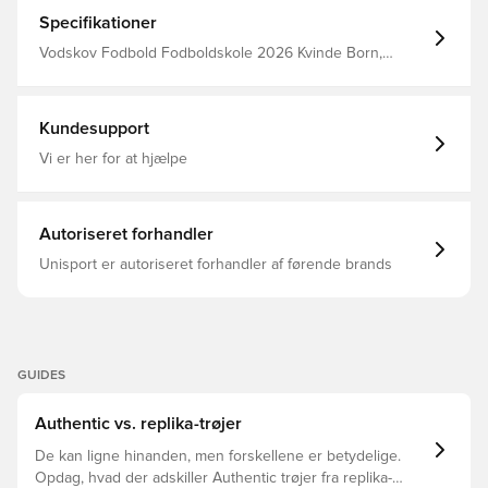
Specifikationer
Vodskov Fodbold Fodboldskole 2026 Kvinde Born,
475217, Fodboldtrøjer, Blå, adidas, Mænd, Voksne, Lang,
Lange ærmer
Kundesupport
Vi er her for at hjælpe
Autoriseret forhandler
Unisport er autoriseret forhandler af førende brands
GUIDES
Authentic vs. replika-trøjer
De kan ligne hinanden, men forskellene er betydelige.
Opdag, hvad der adskiller Authentic trøjer fra replika-