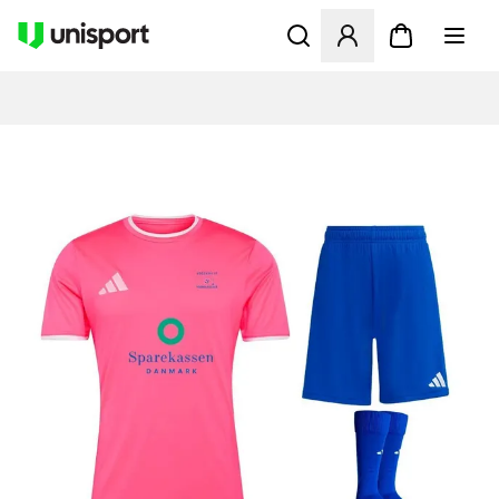
Åbner en Modal til at logge 