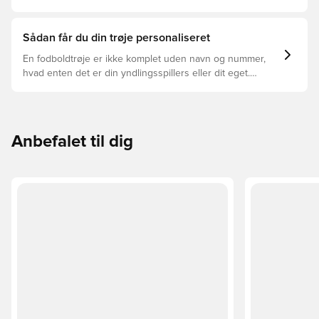
trøjer, og hvilken der er den rette for dig.
Sådan får du din trøje personaliseret
En fodboldtrøje er ikke komplet uden navn og nummer,
hvad enten det er din yndlingsspillers eller dit eget.
Sådan gør du:
Anbefalet til dig