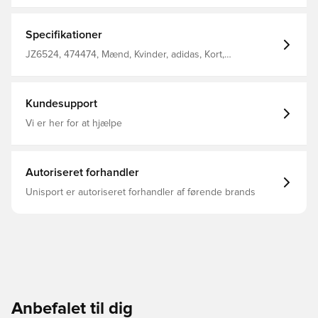
dem til din betroede ledsager på banen Løbebånd
CLIMACOOL teknologi Mellemhøj talje Broderet
sportsmærke Normal pasform 100% polyester (100%
Specifikationer
genanvendt)
JZ6524, 474474, Mænd, Kvinder, adidas, Kort,
Fodboldshorts, Blå, adidas Entrada, Børn, Uden sok
Kundesupport
Vi er her for at hjælpe
Autoriseret forhandler
Unisport er autoriseret forhandler af førende brands
Anbefalet til dig