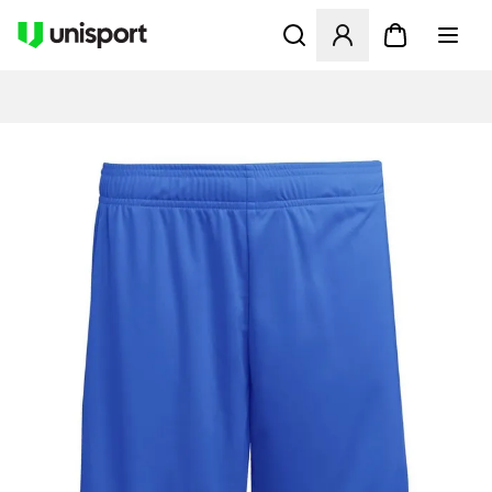
Åbner en Modal til at logge 