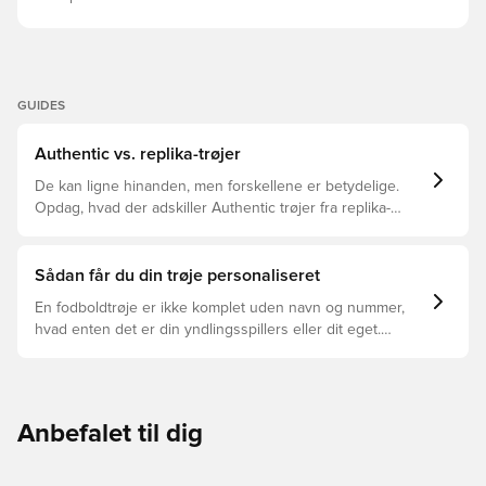
GUIDES
Authentic vs. replika-trøjer
De kan ligne hinanden, men forskellene er betydelige.
Opdag, hvad der adskiller Authentic trøjer fra replika-
trøjer, og hvilken der er den rette for dig.
Sådan får du din trøje personaliseret
En fodboldtrøje er ikke komplet uden navn og nummer,
hvad enten det er din yndlingsspillers eller dit eget.
Sådan gør du:
Anbefalet til dig