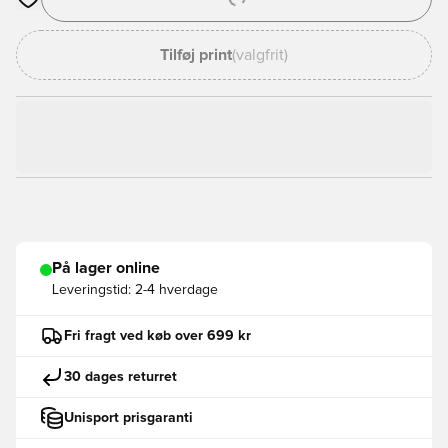
Åbner en Modal til at logge ind eller tilmelde dig som medlem
Tilføj print
(valgfrit)
På lager online
Leveringstid:
2-4 hverdage
Fri fragt ved køb over 699 kr
30 dages returret
Unisport prisgaranti