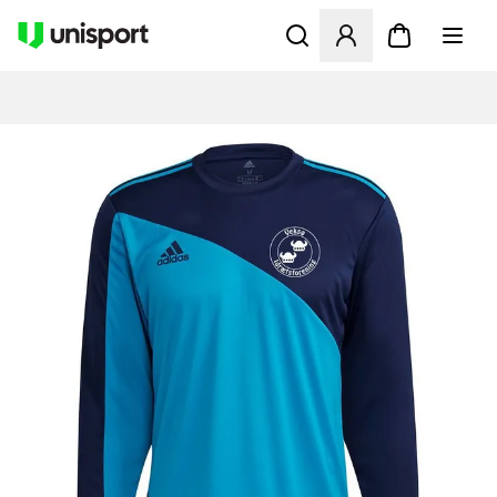
Åbner en Modal til at logge 