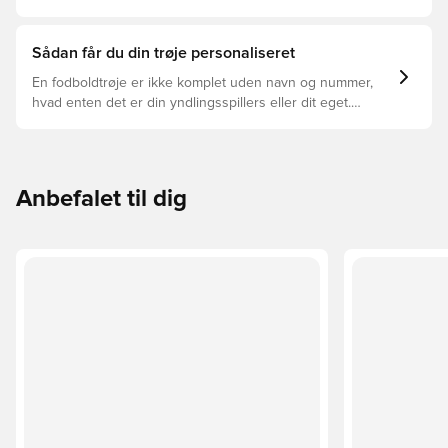
trøjer, og hvilken der er den rette for dig.
Sådan får du din trøje personaliseret
En fodboldtrøje er ikke komplet uden navn og nummer,
hvad enten det er din yndlingsspillers eller dit eget.
Sådan gør du:
Anbefalet til dig