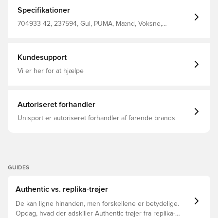
perfect wearability. For your best off pitch comfort and
the greates on pitch matches. Denne overdel kommer
Specifikationer
med Unisport i nakken.
704933 42, 237594, Gul, PUMA, Mænd, Voksne,
Fodboldtrøjer, Main Material 1: 100% Polyester Recycled -
Interlock - 140.00 G/M² - Piece Dyed - Chemical -
Absorbency&/Or Wicking - Drycell (Fun/001)Main Material
2: 100% Polyester Recycled - Interlock - 140.00 G/M² -
Kundesupport
Piece Dyed - Chemical - Absorbency&/Or Wicking -
Drycell (Fun/001)
Vi er her for at hjælpe
Autoriseret forhandler
Unisport er autoriseret forhandler af førende brands
GUIDES
Authentic vs. replika-trøjer
De kan ligne hinanden, men forskellene er betydelige.
Opdag, hvad der adskiller Authentic trøjer fra replika-