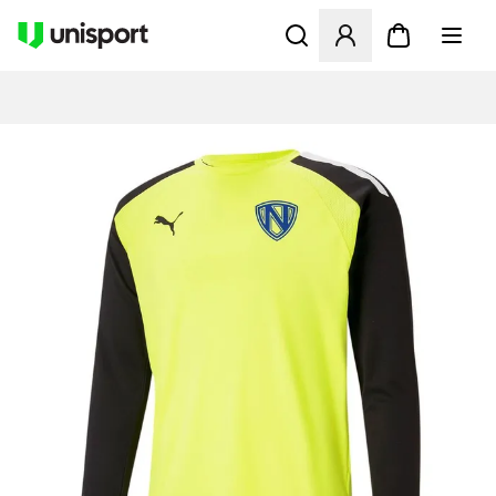
Åbner en Modal til at logge 