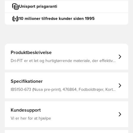
Unisport prisgaranti
10 milioner tilfredse kunder siden 1995
Produktbeskrivelse
Dri-FIT er et let og hurtigtørrende materiale, der effektivt
leder sved væk fra kroppen og holder dig tør,
komfortabel og fokuseret – altid. Samme design som
spillerne bruger Normal pasform Fremstillet af 100%
polyester.
Specifikationer
IB5150-673 (Nusa pre-print), 476864, Fodboldtrøjer, Kort
ærmet, 100% Polyester, Nike, Mænd, Kvinder, VM,
Fantrøjer, Børn, Rød, Hjemmebanesæt, 2026/27
Kundesupport
Vi er her for at hjælpe