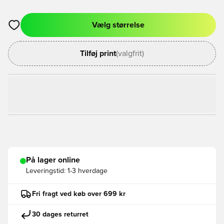
Vælg størrelse
Åbner en Modal til at logge ind eller tilmelde dig som medlem
Tilføj print
(valgfrit)
På lager online
Leveringstid:
1-3 hverdage
Fri fragt ved køb over 699 kr
30 dages returret