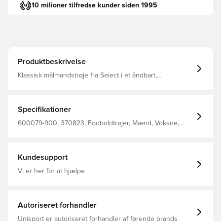
10 milioner tilfredse kunder siden 1995
Produktbeskrivelse
Klassisk målmandstrøje fra Select i et åndbart,
hurtigtørrende letvægts materiale, der leder fugt væk fra
kroppen, så du altid holdes tør, komfortabel og fokuseret
Elastikbånd i siderne for øget flexibilitet Regular fit
Fremstillet i 100% polyester.
Specifikationer
600079-900, 370823, Fodboldtrøjer, Mænd, Voksne,
Select, Grå
Kundesupport
Vi er her for at hjælpe
Autoriseret forhandler
Unisport er autoriseret forhandler af førende brands