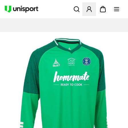
Åbner en Modal til at logge 