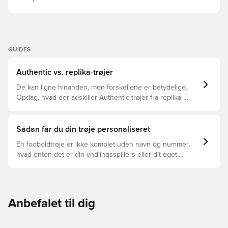
GUIDES
Authentic vs. replika-trøjer
De kan ligne hinanden, men forskellene er betydelige.
Opdag, hvad der adskiller Authentic trøjer fra replika-
trøjer, og hvilken der er den rette for dig.
Sådan får du din trøje personaliseret
En fodboldtrøje er ikke komplet uden navn og nummer,
hvad enten det er din yndlingsspillers eller dit eget.
Sådan gør du:
Anbefalet til dig