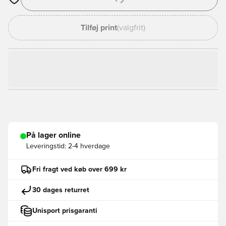
Åbner en Modal til at logge ind eller tilmelde dig som medlem
Tilføj print
(valgfrit)
På lager online
Leveringstid:
2-4 hverdage
Fri fragt ved køb over 699 kr
30 dages returret
Unisport prisgaranti