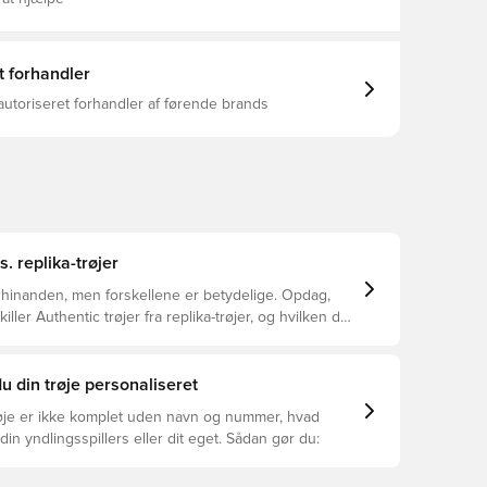
t forhandler
autoriseret forhandler af førende brands
s. replika-trøjer
 hinanden, men forskellene er betydelige. Opdag,
ller Authentic trøjer fra replika-trøjer, og hvilken der
or dig.
u din trøje personaliseret
øje er ikke komplet uden navn og nummer, hvad
din yndlingsspillers eller dit eget. Sådan gør du: