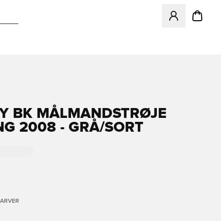
Åbner en Modal ti
Y BK MÅLMANDSTRØJE
G 2008 - GRÅ/SORT
FARVER