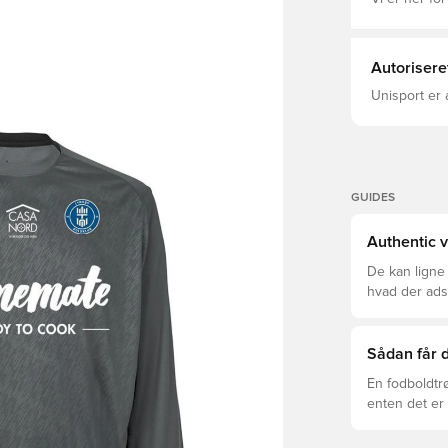
Autorisere
Unisport er 
GUIDES
Authentic v
De kan ligne
hvad der adski
er den rette f
Sådan får d
En fodboldtr
enten det er 