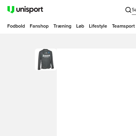
S
Fodbold
Fanshop
Træning
Løb
Lifestyle
Teamsport