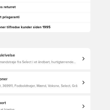
s returret
t prisgaranti
oner tilfredse kunder siden 1995
krivelse
mandstrøje fra Select i et åndbart, hurtigtørrende
eriale, der leder fugt væk fra kroppen, så du altid
komfortabel og fokuseret Elastikbånd i siderne for
øget flexibilitet Regular fit Fremstillet i 100% polyester.
ioner
 369911, Fodboldtrøjer, Mænd, Voksne, Select, Grå
ort
 at hjælpe