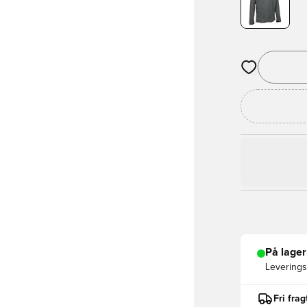
Åbner en Moda
På lager
Leveringst
Fri fra