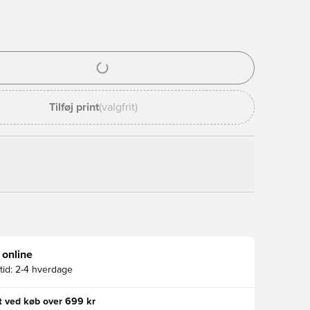
l til at logge ind eller tilmelde dig som medlem
Tilføj print
(valgfrit)
 online
id:
2-4 hverdage
gt ved køb over 699 kr