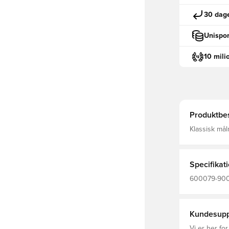
30 dage
Unispor
10 mili
Produktbes
Klassisk mål
letvægts mat
holdes tør, 
Specifikat
600079-900,
Kundesupp
Vi er her for