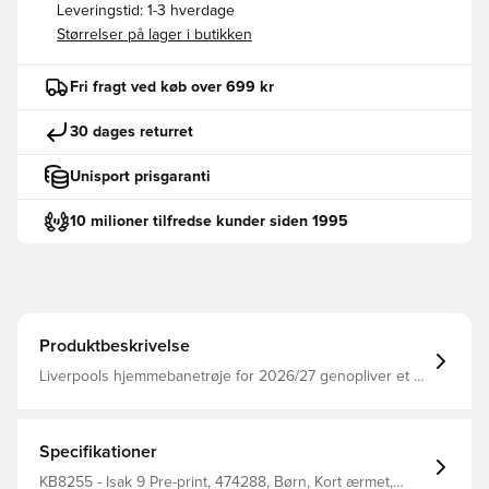
Leveringstid:
1-3 hverdage
Størrelser på lager i butikken
Fri fragt ved køb over 699 kr
30 dages returret
Unisport prisgaranti
10 milioner tilfredse kunder siden 1995
Produktbeskrivelse
Liverpools hjemmebanetrøje for 2026/27 genopliver et af
klubbens mest ikoniske adidas-designs, inspireret af den
legendariske 1989/91-æra. Som en hyldest til en gylden
periode i Liverpools historie fejrer trøjen de hold, der
blev anført af klublegernder som Ian Rush og Kenny
Specifikationer
Dalglish. Den klassiske all-over grafik fra slutningen af
80'erne vender tilbage med et moderne twist,
KB8255 - Isak 9 Pre-print, 474288, Børn, Kort ærmet,