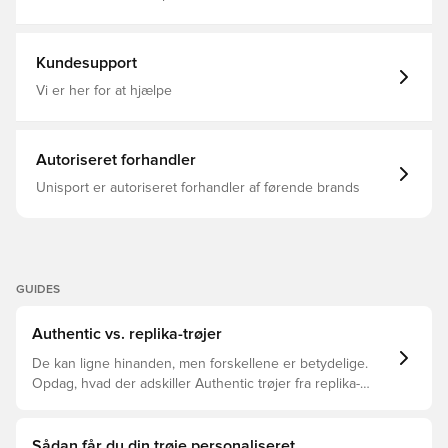
genfortolket på en markant Shankly Red-grundfarve.
Fantrøjer, Hjemmebanesæt, Fodboldtrøjer, Mænd,
Under Anfield-lyset kommer designet til live og forener
Kvinder, adidas, Rød, 2026/27
nostalgi, arv og moderne stil. Hver eneste detalje
afspejler klubbens arv af succes, passion og identitet
Kundesupport
både på og uden for banen. En sand fusion af arv og
innovation – denne trøje hylder fortiden, samtidig med at
Vi er her for at hjælpe
den definerer en ny æra. Samme design som spillerne
bruger CLIMACOOL-teknologi Normal pasform Fremstillet
af 100% genanvendt polyester.
Autoriseret forhandler
Unisport er autoriseret forhandler af førende brands
GUIDES
Authentic vs. replika-trøjer
De kan ligne hinanden, men forskellene er betydelige.
Opdag, hvad der adskiller Authentic trøjer fra replika-
trøjer, og hvilken der er den rette for dig.
Sådan får du din trøje personaliseret