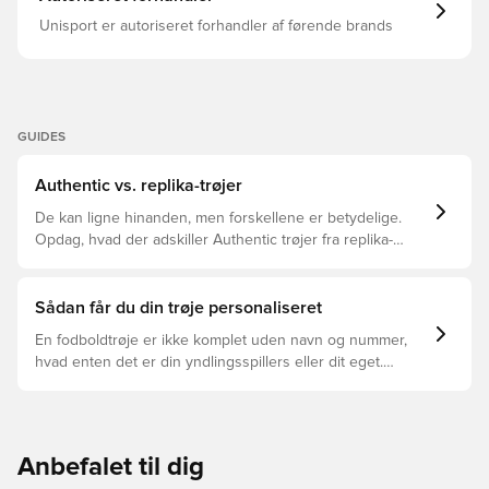
Unisport er autoriseret forhandler af førende brands
GUIDES
Authentic vs. replika-trøjer
De kan ligne hinanden, men forskellene er betydelige.
Opdag, hvad der adskiller Authentic trøjer fra replika-
trøjer, og hvilken der er den rette for dig.
Sådan får du din trøje personaliseret
En fodboldtrøje er ikke komplet uden navn og nummer,
hvad enten det er din yndlingsspillers eller dit eget.
Sådan gør du:
Anbefalet til dig