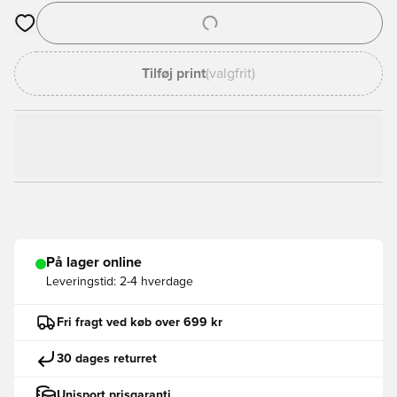
Åbner en Modal til at logge ind eller tilmelde dig som medlem
Tilføj print
(valgfrit)
På lager online
Leveringstid:
2-4 hverdage
Fri fragt ved køb over 699 kr
30 dages returret
Unisport prisgaranti