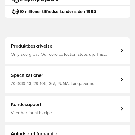
10 milioner tilfredse kunder siden 1995
Produktbeskrivelse
Only see great. Our core collection steps up. This
collection is for those that enjoy the battle as much as
the win. A re-designed fit for high performances and
perfect wearability. For your best off pitch comfort and
the greates on pitch matches.
Specifikationer
704939 43, 291105, Grå, PUMA, Lange ærmer,
Fodboldtrøjer, Børn, Main Material 1: 100 Polyester
Recycled - Interlock - 140.00 G/M² - Piece Dyed -
Chemical - Absorbency&/Or Wicking - Drycell (Fun/001)
Kundesupport
Vi er her for at hjælpe
Autoriseret forhandler