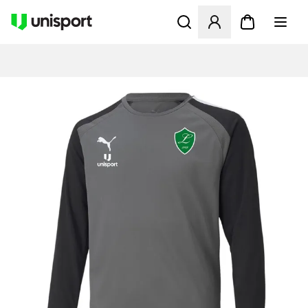
Åbner en Modal til at logge 