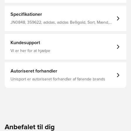
karakteristiske logo og et iøjnefaldende billede af ham i
aktion. Kombiner den med jeans til et afslappet møde
eller joggere til at slappe af. Single jersey i bomuld holder
Specifikationer
tingene kølige og behagelige, mens du repræsenterer.
Regelmæssig pasform Ribbet rund hals 100% bomuld
JN0848, 359622, adidas, adidas Belligold, Sort, Mænd,
Kvinder, T-shirts, Kort ærmet, Børn
Kundesupport
Vi er her for at hjælpe
Autoriseret forhandler
Unisport er autoriseret forhandler af førende brands
Anbefalet til dig