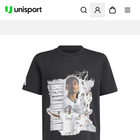
Åbner en Modal til at logge 