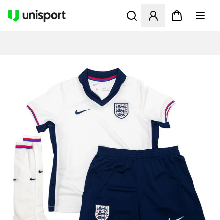
Åbner en Modal til at logge 