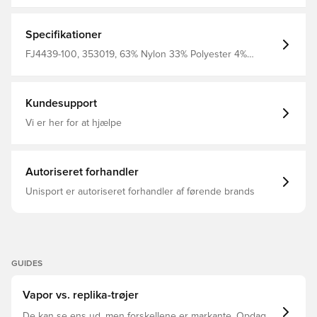
Specifikationer
FJ4439-100, 353019, 63% Nylon 33% Polyester 4%
Elastane, Hvid, Børn, Nike, Mænd, Kvinder, Fodboldtrøjer,
Hjemmebanesæt, EM, Fantrøjer, 2024/25, Kort ærmet
Kundesupport
Vi er her for at hjælpe
Autoriseret forhandler
Unisport er autoriseret forhandler af førende brands
GUIDES
Vapor vs. replika-trøjer
De kan se ens ud, men forskellene er markante. Opdag,