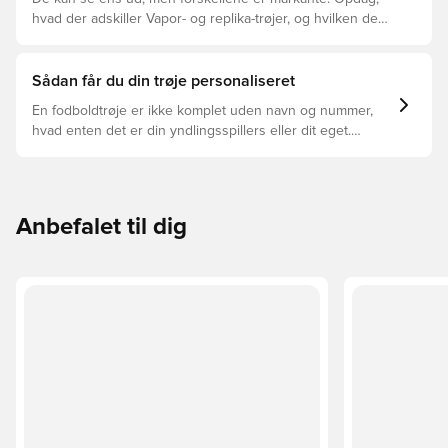
hvad der adskiller Vapor- og replika-trøjer, og hvilken der
er den rette for dig.
Sådan får du din trøje personaliseret
En fodboldtrøje er ikke komplet uden navn og nummer,
hvad enten det er din yndlingsspillers eller dit eget.
Sådan gør du:
Anbefalet til dig