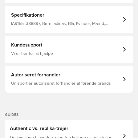
Den innovative AEROREADY teknologi leder fugt væk fra
kroppen, så du efterlades komfortabel, tør og afkølet
Rund hals Klassiske 3-Stripes ned langs siderne Mesh
Specifikationer
ærmer 100% genanvendt polyester interlock
IA9155, 388897, Børn, adidas, Blå, Kvinder, Mænd,
Fodboldtrøjer, Fantrøjer, Kort ærmet
Kundesupport
Vi er her for at hjælpe
Autoriseret forhandler
Unisport er autoriseret forhandler af førende brands
GUIDES
Authentic vs. replika-trøjer
De kan ligne hinanden, men forskellene er betydelige.