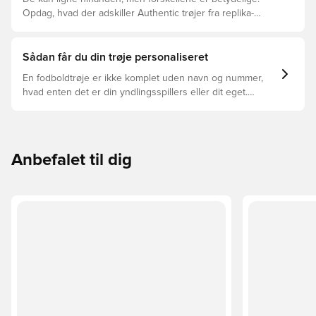
Opdag, hvad der adskiller Authentic trøjer fra replika-
trøjer, og hvilken der er den rette for dig.
Sådan får du din trøje personaliseret
En fodboldtrøje er ikke komplet uden navn og nummer,
hvad enten det er din yndlingsspillers eller dit eget.
Sådan gør du:
Anbefalet til dig