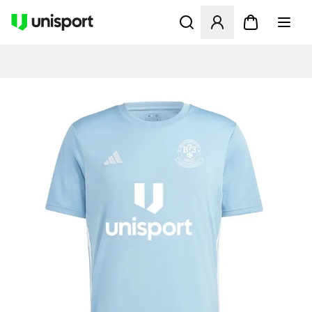
Åbner en Modal til at logge 