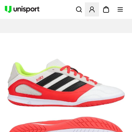
Åbner en Modal til at logge 