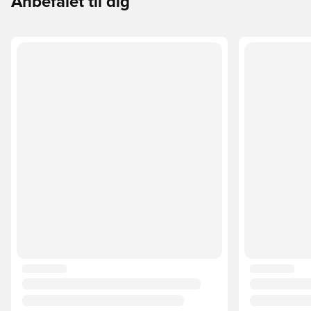
Anbefalet til dig