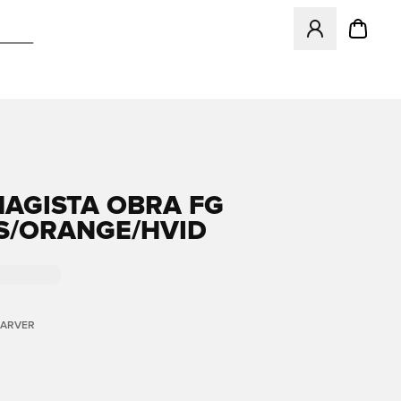
Åbner en Modal ti
MAGISTA OBRA FG
S/ORANGE/HVID
FARVER