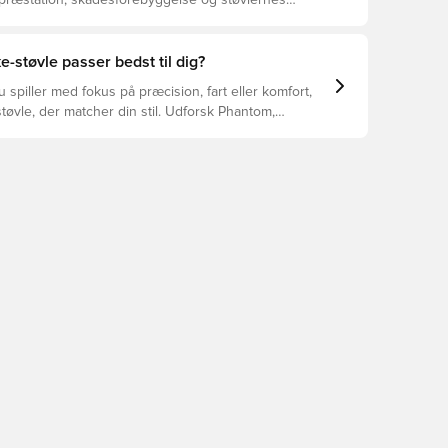
 præstation, skadesforebyggelse og støvlernes
 vælger de rette støvler til underlaget, du spiller på.
r at se, hvilke støvler der er det bedste valg til de
yper underlag.
e-støvle passer bedst til dig?
spiller med fokus på præcision, fart eller komfort,
tøvle, der matcher din stil. Udforsk Phantom,
Tiempo – og find den model, der passer perfekt til
.