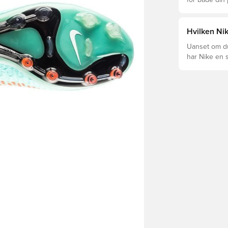
for både din
levetid, at du
Læs videre fo
forskellige t
Hvilken Nik
Uanset om du 
har Nike en s
Mercurial og 
dig og dit spil