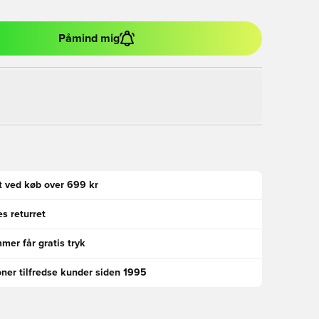
Påmind mig
gt ved køb over 699 kr
s returret
er får gratis tryk
oner tilfredse kunder siden 1995