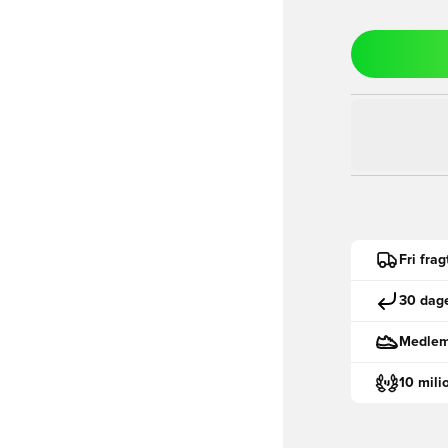
Fri fra
30 dage
Medlemm
10 mili