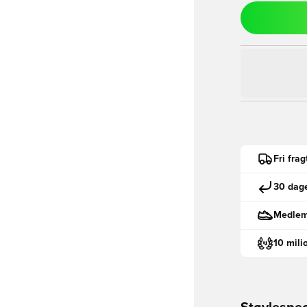
Fri fra
30 dage
Medlemm
10 mili