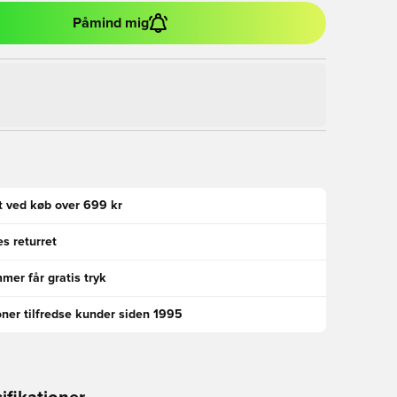
Påmind mig
gt ved køb over 699 kr
s returret
er får gratis tryk
oner tilfredse kunder siden 1995