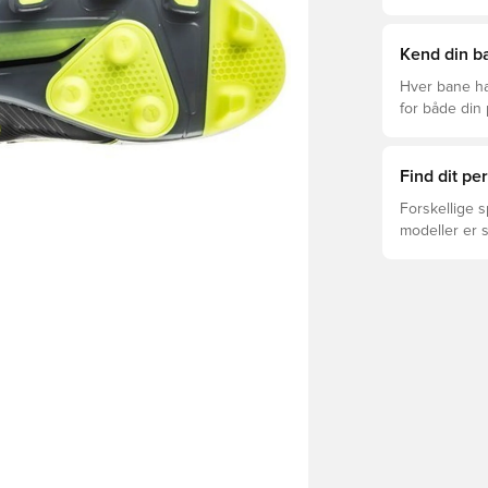
Kend din ba
Hver bane ha
for både din
levetid, at du
Læs videre fo
forskellige t
Find dit p
Forskellige s
modeller er 
FUTURE, ULTR