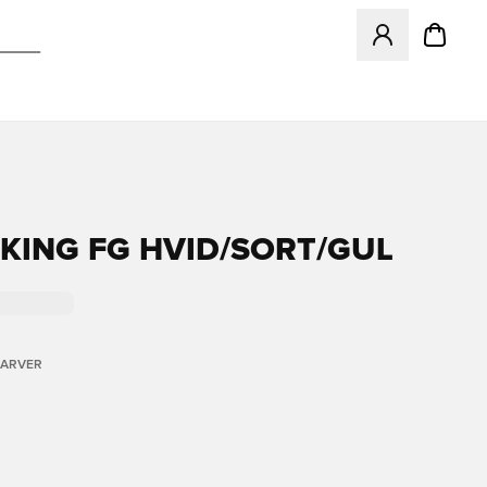
Åbner en Modal ti
KING FG HVID/SORT/GUL
FARVER