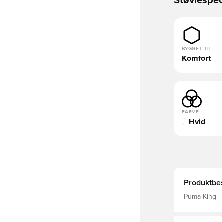
Støvlespec
BYGGET TIL
Komfort
FARVE
Hvid
Produktbes
Puma King - 
designmæssi
taget det be
fodboldspill