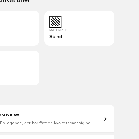
ifikationer
MATERIALE
Skind
krivelse
En legende, der har fået en kvalitetsmæssig og
g overhaling på denne nyeste version. Man har
dste fra de modeller der igennem tiden har glæder
ere i hele verden, og krydret dem med de bedste nye