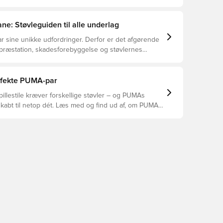
ne: Støvleguiden til alle underlag
r sine unikke udfordringer. Derfor er det afgørende
 præstation, skadesforebyggelse og støvlernes
 vælger de rette støvler til underlaget, du spiller på.
r at se, hvilke støvler der er det bedste valg til de
yper underlag.
erfekte PUMA-par
pillestile kræver forskellige støvler – og PUMAs
skabt til netop dét. Læs med og find ud af, om PUMA
A eller KING passer bedst til din måde at spille på.